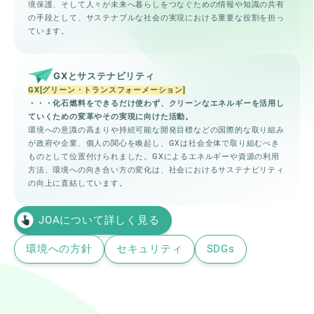
境保護、そして人々が未来へ暮らしをつなぐための情報や知識の共有
の手段として、サステナブルな社会の実現における重要な役割を担っ
ています。
GXとサステナビリティ
GX[グリーン・トランスフォーメーション]
・・・化石燃料をできるだけ使わず、クリーンなエネルギーを活用し
ていくための変革やその実現に向けた活動。
環境への意識の高まりや持続可能な開発目標などの国際的な取り組み
が政府や企業、個人の関心を喚起し、GXは社会全体で取り組むべき
ものとして位置付けられました。GXによるエネルギーや資源の利用
方法、環境への向き合い方の変化は、社会におけるサステナビリティ
の向上に直結しています。
JOAについて詳しく見る
環境への方針
セキュリティ
SDGs