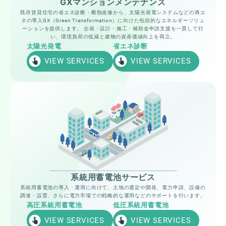
GXマンションメンテナンス
既存賃貸住宅の省エネ診断・断熱改修から、太陽光発電システムなどの再エ
ネの導入GX（Green Transformation）に向けた包括的なエネルギーソリュ
ーションを提供します。 企画・設計・施工・補助金申請支援を一貫して行
い、環境負荷の低減と建物の資産価値向上を両立。
太陽光発電
省エネ診断
VIEW SERVICES
VIEW SERVICES
系統用蓄電池サービス
系統用蓄電池の導入・運用に向けて、土地の選定や開発、電力申請、設備の
調達・設置、さらに電力市場での戦略的な運用などのサポートを行います。
高圧系統用蓄電池
低圧系統用蓄電池
VIEW SERVICES
VIEW SERVICES